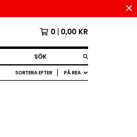
0
0,00
KR
SÖK
SORTERA EFTER
PÅ REA