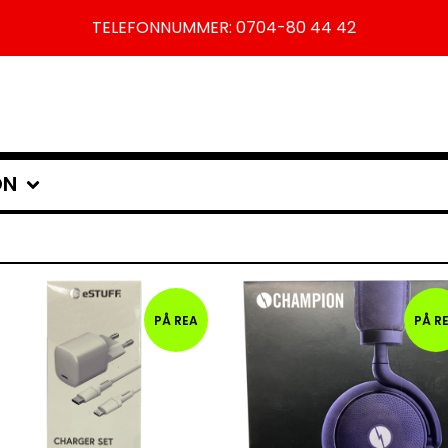
TELEFONNUMMER: 0704-80 44 42
ON
PÅ REA
PÅ R