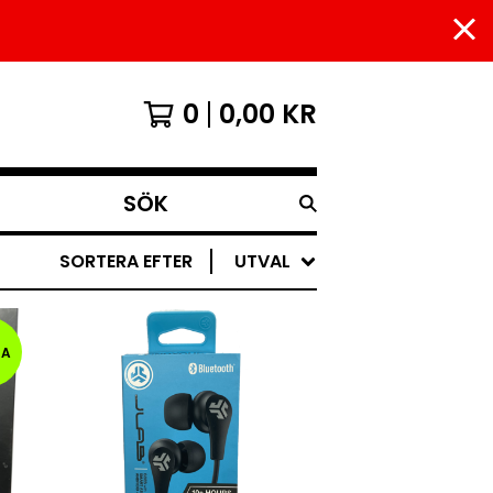
0
0,00
KR
SÖK
SORTERA EFTER
UTVAL
EA